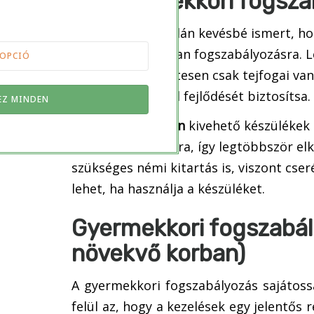
Kisgyermekkori fogsza
A köztudatban talán kevésbé ismert, hog
néha szükség is van fogszabályozásra. 
OPCIÓ
korban természetesen csak tejfogai van
állcsontok szabad fejlődését biztosítsa.
EZ MINDEN
Kisgyermekkorban
kivehető készülékek 
nőtt fogak számára, így legtöbbször e
szükséges némi kitartás is, viszont cs
lehet, ha használja a készüléket.
Gyermekkori fogszabál
növekvő korban)
A gyermekkori fogszabályozás sajátoss
felül az, hogy a kezelések egy jelentős