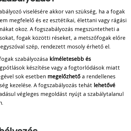
abályozó viselésére akkor van szükség, ha a fogak
nem megfelelő és ez esztétikai, élettani vagy rágási
ákat okoz. A fogszabályozás megszüntetheti a
sokat, fogak közötti réseket, a metszőfogak előre
, egyszóval szép, rendezett mosoly érhető el.
 fogak szabályozása
kíméletesebb és
fogpótlások készítése vagy a fogtorlódások miatt
ségével sok esetben
megelőzhető
a rendellenes
ség kezelése. A fogszabályozás tehát
lehetővé
adásul végleges megoldást nyújt a szabálytalanul
n.