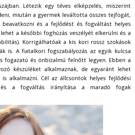
ájban. Létezik egy téves elképzelés, miszerint
eni, miután a gyermek leváltotta összes tejfogát,
 beavatkozni és a fejlődést és fogváltást helyes
l lehet a későbbi foghúzás veszélyét elkerülni és a
abilitás). Korrigálhatóak a kis kori rossz szokások
ák is. A fiatalkori fogszabályozás az egyik kulcsa
 fogazatú és önbizalmú felnőtt legyen. Ebben a
yozó készüléket alkalmaznak, de egyaránt lehet
is alkalmazni. Cél az állcsontok helyes fejlődési
 és a fogváltás irányítása a maradó fogak