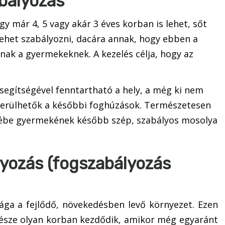
bályozás
y már 4, 5 vagy akár 3 éves korban is lehet, sőt
Lehet szabályozni, dacára annak, hogy ebben a
nak a gyermekeknek. A kezelés célja, hogy az
segítségével fenntartható a hely, a még ki nem
lkerülhetők a későbbi foghúzások. Természetesen
erébe gyermekének később szép, szabályos mosolya
yozás (fogszabályozás
ága a fejlődő, növekedésben levő környezet. Ezen
 része olyan korban kezdődik, amikor még egyaránt