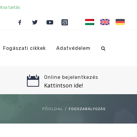
itva tartás
Fogászati cikkek
Adatvédelem
Online bejelentkezés
Kattintson ide!
FŐOLDAL
FOGSZABÁLYOZÁS