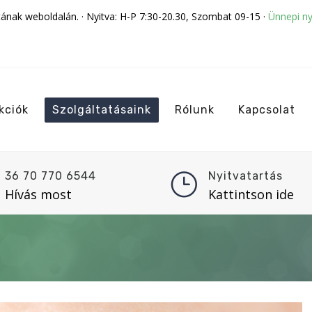
tának weboldalán. · Nyitva: H-P 7:30-20.30, Szombat 09-15 ·
Ünnepi ny
kciók
Szolgáltatásaink
Rólunk
Kapcsolat
36 70 770 6544
Nyitvatartás
Hívás most
Kattintson ide