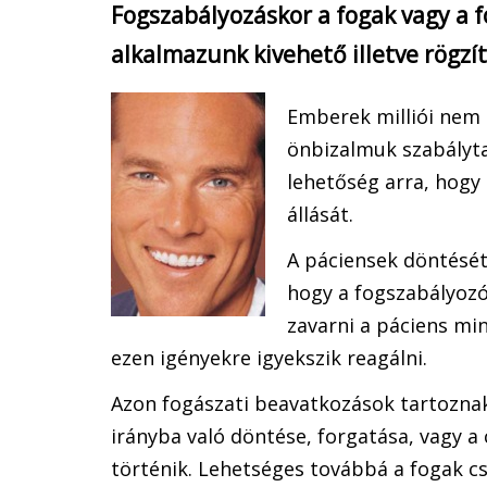
Fogszabályozáskor a fogak vagy a f
alkalmazunk kivehető illetve rögzí
Emberek milliói nem 
önbizalmuk szabályta
lehetőség arra, hogy 
állását.
A páciensek döntését
hogy a fogszabályozó
zavarni a páciens mi
ezen igényekre igyekszik reagálni.
Azon fogászati beavatkozások tartozna
irányba való döntése, forgatása, vagy a 
történik. Lehetséges továbbá a fogak cs