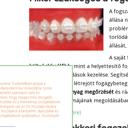
A fogsz
állása 
problém
torlódá
állását
A saját
költségkímélőbb
, mint a helyettesítő 
kialakult szuvasodások kezelése. Segít
erőhatások miatt létrejött fogágybeteg
nkra! Tiszteletben tartjuk a
villanyident.hu/ működése során
teszi a saját foganyag megőrzését
és rá
tatóktól származó sütit és
kében, hogy magas-fokú látogatói
álló fogak problémájának megoldásába
tisztikai és a marketing szolgáltatások
kségünk van az Ön hozzájárulására.
ozzájárul a kényelmi, statisztikai és
(ugrás a lap tetejére)
olgáltatások nyújtásához. Köszönjük!