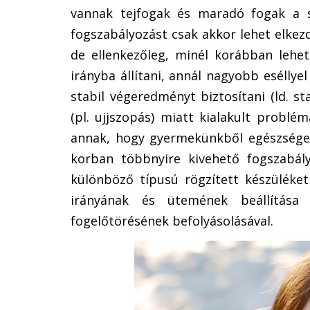
vannak tejfogak és maradó fogak a sz
fogszabályozást csak akkor lehet elkezd
de ellenkezőleg, minél korábban lehet
irányba állítani, annál nagyobb eséllye
stabil végeredményt biztosítani (ld. st
(pl. ujjszopás) miatt kialakult problém
annak, hogy gyermekünkből egészséges
korban többnyire kivehető fogszabál
különböző típusú rögzített készüléket 
irányának és ütemének beállítása
fogelőtörésének befolyásolásával.