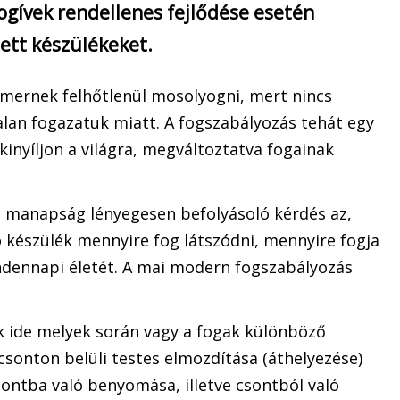
ogívek rendellenes fejlődése esetén
tett készülékeket.
mernek felhőtlenül mosolyogni, mert nincs
lan fogazatuk miatt. A fogszabályozás tehát egy
kinyíljon a világra, megváltoztatva fogainak
 manapság lényegesen befolyásoló kérdés az,
 készülék mennyire fog látszódni, mennyire fogja
ndennapi életét. A mai modern fogszabályozás
k ide melyek során vagy a fogak különböző
csonton belüli testes elmozdítása (áthelyezése)
ontba való benyomása, illetve csontból való