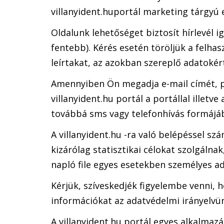
villanyident.huportál marketing tárgyú 
Oldalunk lehetőséget biztosít hírlevél 
fentebb). Kérés esetén töröljük a felhas
leírtakat, az azokban szereplő adatokér
Amennyiben Ön megadja e-mail címét, po
villanyident.hu portál a portállal illet
továbbá sms vagy telefonhívás formájá
A villanyident.hu -ra való belépéssel sz
kizárólag statisztikai célokat szolgálna
napló file egyes esetekben személyes a
Kérjük, szíveskedjék figyelembe venni,
információkat az adatvédelmi irányelvün
A villanyident.hu portál egyes alkalmazá