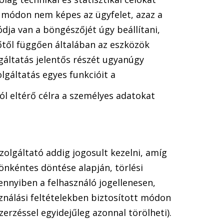
n módon nem képes az ügyfelet, azaz a
dja van a böngészőjét úgy beállítani,
őtől függően általában az eszközök
gáltatás jelentős részét ugyanúgy
lgáltatás egyes funkcióit a
ól eltérő célra a személyes adatokat
zolgáltató addig jogosult kezelni, amíg
 önkéntes döntése alapján, törlési
nnyiben a felhasználó jogellenesen,
nálási feltételekben biztosított módon
erzéssel egyidejűleg azonnal törölheti).