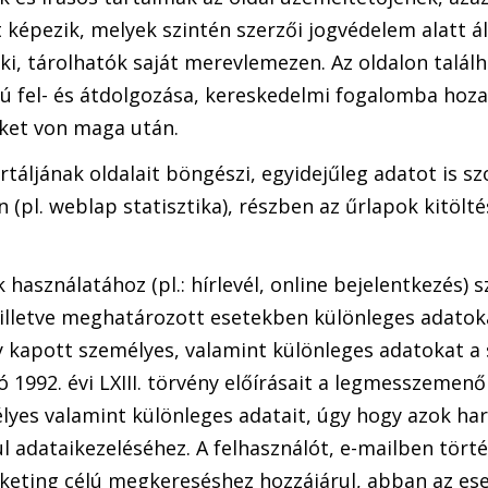
képezik, melyek szintén szerzői jogvédelem alatt áll
i, tárolhatók saját merevlemezen. Az oldalon talál
ú fel- és átdolgozása, kereskedelmi fogalomba hozata
eket von maga után.
áljának oldalait böngészi, egyidejűleg adatot is sz
(pl. weblap statisztika), részben az űrlapok kitölté
 használatához (pl.: hírlevél, online bejelentkezés) 
illetve meghatározott esetekben különleges adatokat
y kapott személyes, valamint különleges adatokat a
 1992. évi LXIII. törvény előírásait a legmesszemen
élyes valamint különleges adatait, úgy hogy azok h
ul adataikezeléséhez. A felhasználót, e-mailben tört
eting célú megkereséshez hozzájárul, abban az ese