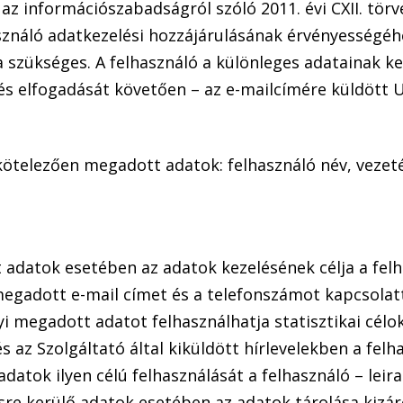
az információszabadságról szóló 2011. évi CXII. törv
használó adatkezelési hozzájárulásának érvényességé
szükséges. A felhasználó a különleges adatainak kez
 és elfogadását követően – az e-mailcímére küldött 
n kötelezően megadott adatok: felhasználó név, vezet
t adatok esetében az adatok kezelésének célja a fel
l megadott e-mail címet és a telefonszámot kapcsolatt
yi megadott adatot felhasználhatja statisztikai célo
és az Szolgáltató által kiküldött hírlevelekben a fel
datok ilyen célú felhasználását a felhasználó – leir
re kerülő adatok esetében az adatok tárolása kizáró