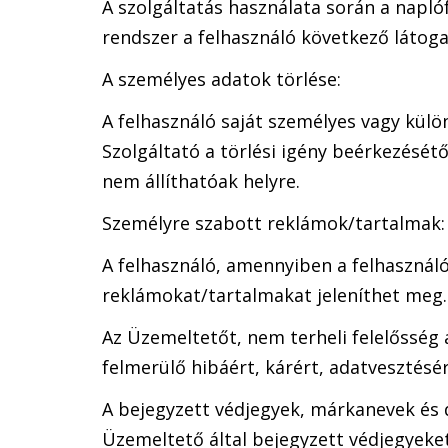
A szolgáltatás használata során a naplóf
rendszer a felhasználó következő látoga
A személyes adatok törlése:
A felhasználó saját személyes vagy külön
Szolgáltató a törlési igény beérkezését
nem állíthatóak helyre.
Személyre szabott reklámok/tartalmak:
A felhasználó, amennyiben a felhasználó 
reklámokat/tartalmakat jeleníthet meg.
Az Üzemeltetőt, nem terheli felelősség
felmerülő hibáért, kárért, adatvesztésér
A bejegyzett védjegyek, márkanevek és 
Üzemeltető által bejegyzett védjegyeke