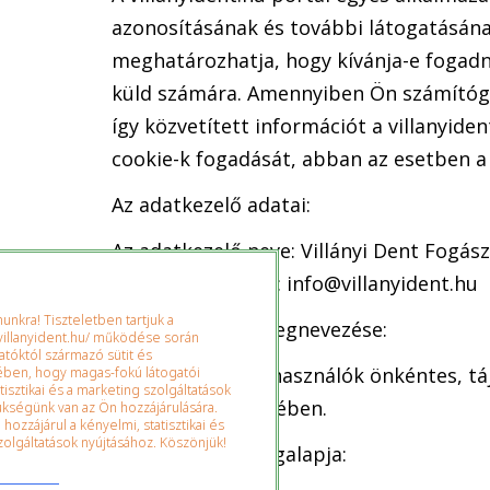
azonosításának és további látogatásán
meghatározhatja, hogy kívánja-e fogadni 
küld számára. Amennyiben Ön számítógé
így közvetített információt a villanyid
cookie-k fogadását, abban az esetben a
Az adatkezelő adatai:
Az adatkezelő neve: Villányi Dent Fogász
fsz. 1.Elérhetőség: info@villanyident.hu
nkra! Tiszteletben tartjuk a
Az adatkezelés megnevezése:
villanyident.hu/ működése során
tatóktól származó sütit és
Adatkezelés a felhasználók önkéntes, tá
kében, hogy magas-fokú látogatói
tisztikai és a marketing szolgáltatások
felhasználók esetében.
kségünk van az Ön hozzájárulására.
ozzájárul a kényelmi, statisztikai és
olgáltatások nyújtásához. Köszönjük!
Az adatkezelés jogalapja: