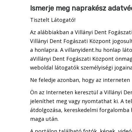
Ismerje meg naprakész adatvéd
Tisztelt Látogató!
Az alábbiakban a Villányi Dent Fogászati
Villányi Dent Fogászati Központ jogosult
a honlapra. A villanyident.hu honlap lát
aVillányi Dent Fogászati Központ önmagá
weboldal látogatók személyiségi jogain
Ne feledje azonban, hogy az interneten
Ön az Interneten keresztül a Villányi De
jeleníthet meg vagy nyomtathat ki. A tel
átdolgozása, kereskedelmi forgalomba ho
maga után.
A portálon található fotók, képek, vide