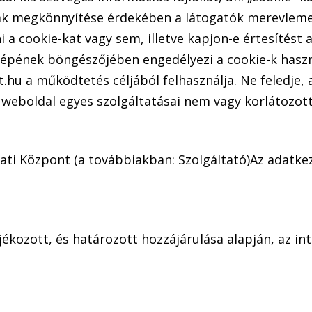
ak megkönnyítése érdekében a látogatók merevlemez
a cookie-kat vagy sem, illetve kapjon-e értesítést a
pének böngészőjében engedélyezi a cookie-k haszná
ent.hu a működtetés céljából felhasználja. Ne feledj
 weboldal egyes szolgáltatásai nem vagy korlátozot
ati Központ (a továbbiakban: Szolgáltató)Az adatkeze
jékozott, és határozott hozzájárulása alapján, az in