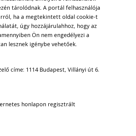
én tárolódnak. A portál felhasználója
rról, ha a megtekintett oldal cookie-t
latát, úgy hozzájárulahhoz, hogy az
e, amennyiben Ön nem engedélyezi a
tan lesznek igénybe vehetőek.
lő címe: 1114 Budapest, Villányi út 6.
ternetes honlapon regisztrált