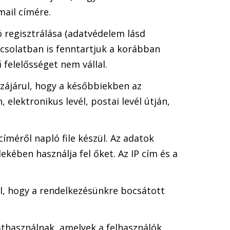
mail címére.
ó regisztrálása (adatvédelem lásd
apcsolatban is fenntartjuk a korábban
felelősséget nem vállal.
zájárul, hogy a későbbiekben az
elektronikus levél, postai levél útján,
címéről napló file készül. Az adatok
ekében használja fel őket. Az IP cím és a
l, hogy a rendelkezésünkre bocsátott
kathasználnak, amelyek a felhasználók