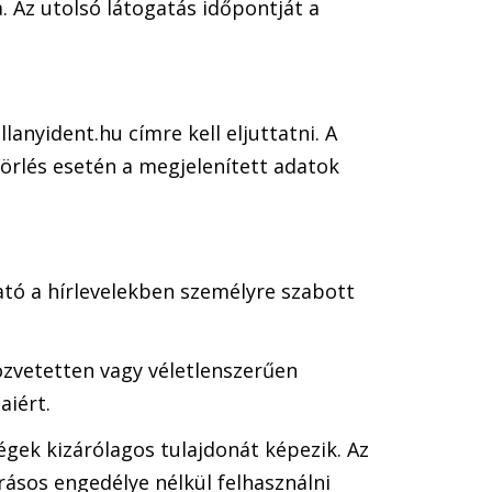
. Az utolsó látogatás időpontját a
anyident.hu címre kell eljuttatni. A
Törlés esetén a megjelenített adatok
tató a hírlevelekben személyre szabott
özvetetten vagy véletlenszerűen
aiért.
gek kizárólagos tulajdonát képezik. Az
ásos engedélye nélkül felhasználni