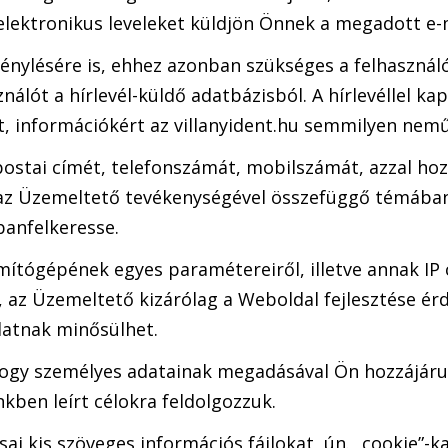
elektronikus leveleket küldjön Önnek a megadott e-
igénylésére is, ehhez azonban szükséges a felhasznál
ználót a hírlevél-küldő adatbázisból. A hírlevéllel k
t, információkért az villanyident.hu semmilyen nemű 
stai címét, telefonszámát, mobilszámát, azzal hoz
ve az Üzemeltető tevékenységével összefüggő témában, 
banfelkeresse.
ámítógépének egyes paramétereiről, illetve annak IP 
k, az Üzemeltető kizárólag a Weboldal fejlesztése érd
datnak minősülhet.
 hogy személyes adatainak megadásával Ön hozzájáru
kben leírt célokra feldolgozzuk.
sai kis szöveges információs fájlokat, ún. „cookie”-