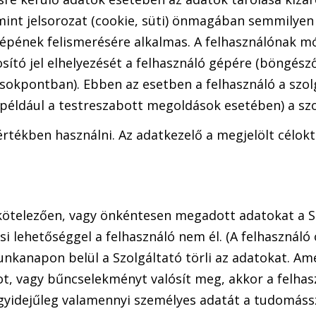
 mint jelsorozat (cookie, süti) önmagában semmilye
gépének felismerésére alkalmas. A felhasználónak mó
sító jel elhelyezését a felhasználó gépére (böngész
sokpontban). Ebben az esetben a felhasználó a szol
például a testreszabott megoldások esetében) a szo
rtékben használni. Az adatkezelő a megjelölt célokt
n kötelezően, vagy önkéntesen megadott adatokat a S
ási lehetőséggel a felhasználó nem él. (A felhasználó
nkanapon belül a Szolgáltató törli az adatokat. Ame
, vagy bűncselekményt valósít meg, akkor a felhasz
 egyidejűleg valamennyi személyes adatát a tudomássz