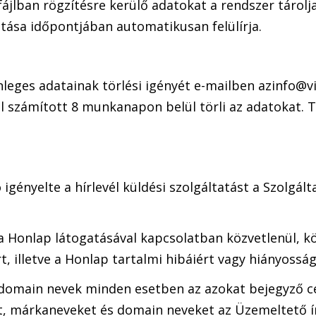
ájlban rögzítésre kerülő adatokat a rendszer tárolja
tása időpontjában automatikusan felülírja.
leges adatainak törlési igényét e-mailben azinfo@vill
ől számított 8 munkanapon belül törli az adatokat. 
igényelte a hírlevél küldési szolgáltatást a Szolgál
 a Honlap látogatásával kapcsolatban közvetlenül, k
t, illetve a Honlap tartalmi hibáiért vagy hiányosság
domain nevek minden esetben az azokat bejegyző cé
t, márkaneveket és domain neveket az Üzemeltető ír