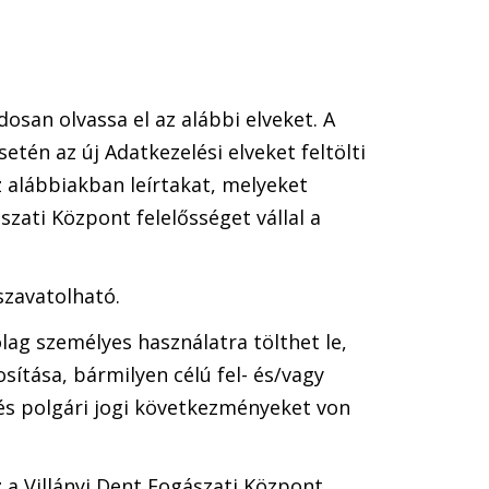
osan olvassa el az alábbi elveket. A
tén az új Adatkezelési elveket feltölti
z alábbiakban leírtakat, melyeket
zati Központ felelősséget vállal a
szavatolható.
lag személyes használatra tölthet le,
sítása, bármilyen célú fel- és/vagy
 és polgári jogi következményeket von
z a Villányi Dent Fogászati Központ