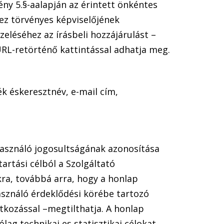
ény 5.§-aalapján az érintett önkéntes
hez törvényes képviselőjének
eléséhez az írásbeli hozzájárulást –
URL-retörténő kattintással adhatja meg.
ék éskeresztnév, e-mail cím,
használó jogosultságának azonosítása
artási célból a Szolgáltató
kra, továbbá arra, hogy a honlap
használó érdeklődési körébe tartozó
atkozással –megtilthatja. A honlap
lag technikai es statisztikai célokat