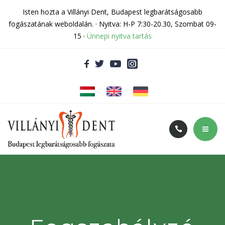
Rólunk
Isten hozta a Villányi Dent, Budapest legbarátságosabb
fogászatának weboldalán. · Nyitva: H-P 7:30-20.30, Szombat 09-
Kapcsolat
15 ·
Ünnepi nyitva tartás
Fogászati cikkek
Adatvédelem
Árak és akciók
Szolgáltatásaink
Rólunk