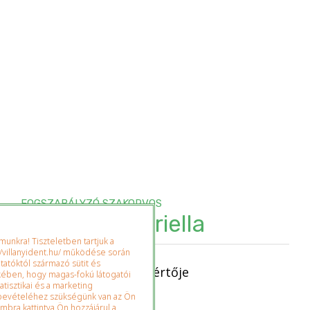
FOGSZABÁLYZÓ SZAKORVOS
Dr. Nagy Gabriella
unkra! Tiszteletben tartjuk a
/villanyident.hu/ működése során
ltatóktól származó sütit és
A fogszabályozás szakértője
ekében, hogy magas-fokú látogatói
atisztikai és a marketing
ybevételéhez szükségünk van az Ön
Szakterülete:
mbra kattintva Ön hozzájárul a