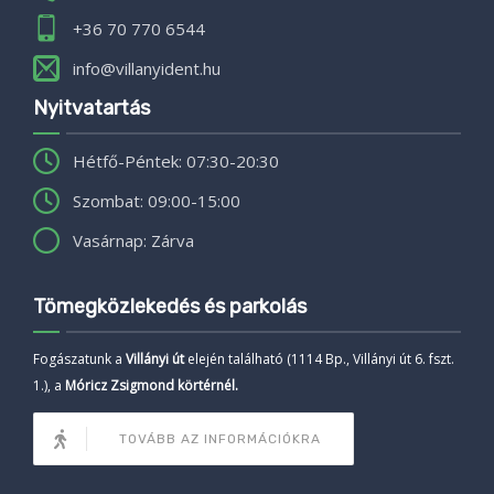
+36 70 770 6544
info@villanyident.hu
Nyitvatartás
Hétfő-Péntek: 07:30-20:30
Szombat: 09:00-15:00
Vasárnap: Zárva
Tömegközlekedés és parkolás
Fogászatunk a
Villányi út
elején található (1114 Bp., Villányi út 6. fszt.
1.), a
Móricz Zsigmond körtérnél.
TOVÁBB AZ INFORMÁCIÓKRA