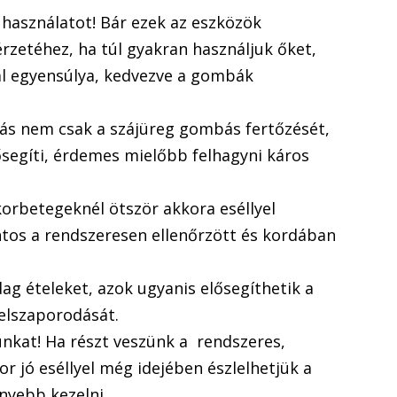
y használatot! Bár ezek az eszközök
 érzetéhez, ha túl gyakran használjuk őket,
l egyensúlya, kedvezve a gombák
ás nem csak a szájüreg gombás fertőzését,
lősegíti, érdemes mielőbb felhagyni káros
korbetegeknél ötször akkora eséllyel
ntos a rendszeresen ellenőrzött és kordában
ag ételeket, azok ugyanis elősegíthetik a
elszaporodását.
unkat! Ha részt veszünk a rendszeres,
or jó eséllyel még idejében észlelhetjük a
nyebb kezelni.