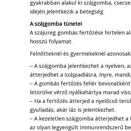
gyakrabban alakul ki szájgomba, csecs
idején jelentkezik a betegség.
A szájgomba tünetei
A szájüreg gombás fertőzése hirtelen al
hosszú folyamat.
Felnőtteknél és gyermekeknél azonosak a
– A szájgomba jelentkezhet a nyelven, az
átterjedhet a szájpadlásra, ínyre, mandu
– A gombás fertőzés fehér bevonatként j
letörölve vérző nyálkahártya marad viss
– Ha a fertőzés átterjed a nyelőcső terü
gyulladás, akár láz is jelentkezhet.
– A kezeletlen szájgomba átterjedhet a t
az olyan legyengült immunrendszerű bet