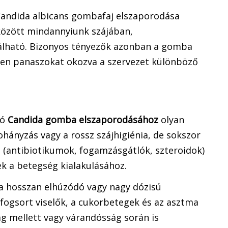
andida albicans gombafaj elszaporodása
özött mindannyiunk szájában,
lható. Bizonyos tényezők azonban a gomba
len panaszokat okozva a szervezet különböző
tó
Candida gomba elszaporodásához
olyan
ohányzás vagy a rossz szájhigiénia, de sokszor
s (antibiotikumok, fogamzásgátlók, szteroidok)
k a betegség kialakulásához.
a hosszan elhúzódó vagy nagy dózisú
fogsort viselők, a cukorbetegek és az asztma
ág mellett vagy várandósság során is