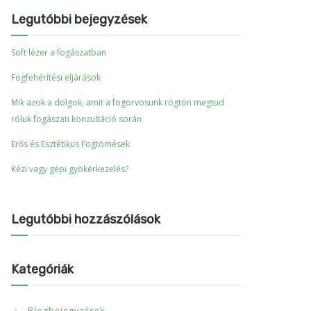
Legutóbbi bejegyzések
Soft lézer a fogászatban
Fogfehérítési eljárások
Mik azok a dolgok, amit a fogorvosunk rögtön megtud
róluk fogászati konzultáció során
Erős és Esztétikus Fogtömések
Kézi vagy gépi gyökérkezelés?
Legutóbbi hozzászólások
Kategóriák
Blogbejegyzések