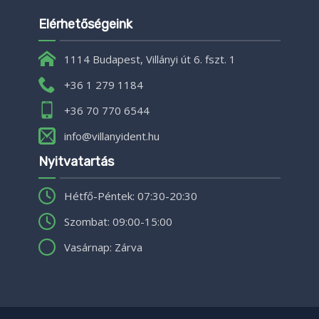
Elérhetőségeink
1114 Budapest, Villányi út 6. fszt. 1
+36 1 279 1184
+36 70 770 6544
info@villanyident.hu
Nyitvatartás
Hétfő-Péntek: 07:30-20:30
Szombat: 09:00-15:00
Vasárnap: Zárva