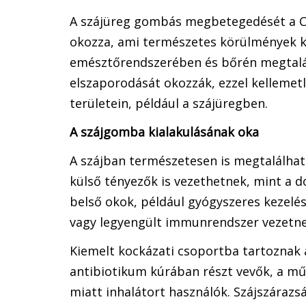
A szájüreg gombás megbetegedését a C
okozza, ami természetes körülmények k
emésztőrendszerében és bőrén megtalá
elszaporodását okozzák, ezzel kellemet
területein, például a szájüregben.
A szájgomba kialakulásának oka
A szájban természetesen is megtalálha
külső tényezők is vezethetnek, mint a d
belső okok, például gyógyszeres kezelé
vagy legyengült immunrendszer vezetne
Kiemelt kockázati csoportba tartoznak 
antibiotikum kúrában részt vevők, a mű
miatt inhalátort használók. Szájszárazs