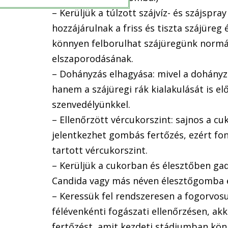
– Kerüljük a túlzott szájvíz- és szájspra
hozzájárulnak a friss és tiszta szájüreg
könnyen felborulhat szájüregünk normá
elszaporodásának.
– Dohányzás elhagyása: mivel a dohányz
hanem a szájüregi rák kialakulását is e
szenvedélyünkkel.
– Ellenőrzött vércukorszint: sajnos a cu
jelentkezhet gombás fertőzés, ezért fo
tartott vércukorszint.
– Kerüljük a cukorban és élesztőben gad
Candida vagy más néven élesztőgomba 
– Keressük fel rendszeresen a fogorvos
félévenkénti fogászati ellenőrzésen, akk
fertőzést, amit kezdeti stádiumban kön