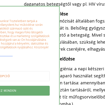
daganatos betegségtől vagy pl. HIV víru
A szájgomba kezelése
A szájgomba diagnózisát általában fogsza
nkra! Tiszteletben tartjuk a
villanyident.hu/ működése során
kezelésének módját is. Belsőleg gyógysz
tatóktól származó sütit és
kében, hogy magas-fokú látogatói
krémekkel kezelhető a betegség. Mivel 
tisztikai és a marketing szolgáltatások
kségünk van az Ön hozzájárulására.
szájgomba kialakulásában, szükség lehet
ozzájárul a kényelmi, statisztikai és
olgáltatások nyújtásához. Köszönjük!
szedett gyógyszerek cseréjére, elhagyás
A szájgomba megelőzése
– Megfelelő szájhigiénia: a napi kétszer
rendszeres nyelvkaparó használat segít
OPCIÓ
– Műfogsor tisztán tartása: amennyiba
fogpótlás napi tisztán tartásáról, mell
EZ MINDEN
(Kutatások szerint tíz műfogsorviselőbő
formában a szájgomba.)