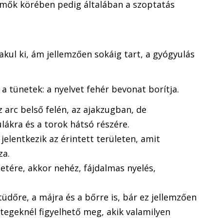
emők körében pedig általában a szoptatás
akul ki, ám jellemzően sokáig tart, a gyógyulás
 tünetek: a nyelvet fehér bevonat borítja.
 arc belső felén, az ajakzugban, de
lákra és a torok hátsó részére.
elentkezik az érintett területen, amit
za.
letére, akkor nehéz, fájdalmas nyelés,
üdőre, a májra és a bőrre is, bár ez jellemzően
egeknél figyelhető meg, akik valamilyen