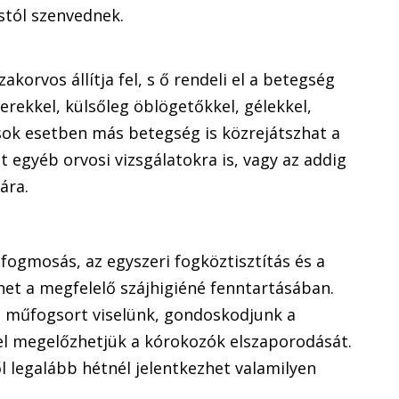
stól szenvednek.
korvos állítja fel, s ő rendeli el a betegség
erekkel, külsőleg öblögetőkkel, gélekkel,
sok esetben más betegség is közrejátszhat a
 egyéb orvosi vizsgálatokra is, vagy az addig
ára.
i fogmosás, az egyszeri fogköztisztítás és a
het a megfelelő szájhigiéné fenntartásában.
n műfogsort viselünk, gondoskodjunk a
yel megelőzhetjük a kórokozók elszaporodását.
l legalább hétnél jelentkezhet valamilyen