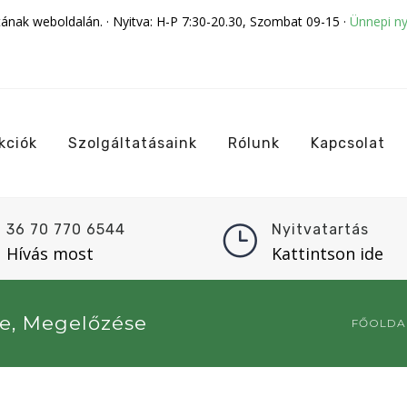
tának weboldalán. · Nyitva: H-P 7:30-20.30, Szombat 09-15 ·
Ünnepi ny
kciók
Szolgáltatásaink
Rólunk
Kapcsolat
36 70 770 6544
Nyitvatartás
Hívás most
Kattintson ide
se, Megelőzése
FŐOLDA