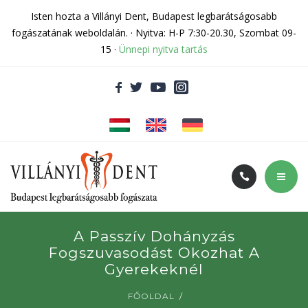
Rólunk
Isten hozta a Villányi Dent, Budapest legbarátságosabb
fogászatának weboldalán. · Nyitva: H-P 7:30-20.30, Szombat 09-
Kapcsolat
15 ·
Ünnepi nyitva tartás
Fogászati cikkek
Adatvédelem
Árak és akciók
A Passzív Dohányzás
Fogszuvasodást Okozhat A
Szolgáltatásaink
Gyerekeknél
Rólunk
FŐOLDAL