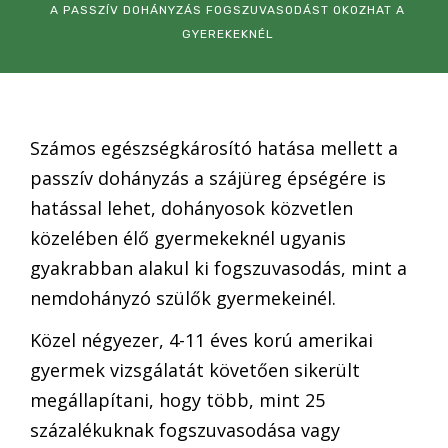
A PASSZÍV DOHÁNYZÁS FOGSZUVASODÁST OKOZHAT A
Kapcsolat
GYEREKEKNÉL
Fogászati cikkek
Adatvédelem
Számos egészségkárosító hatása mellett a
passzív dohányzás a szájüreg épségére is
hatással lehet, dohányosok közvetlen
közelében élő gyermekeknél ugyanis
gyakrabban alakul ki fogszuvasodás, mint a
nemdohányzó szülők gyermekeinél.
Közel négyezer, 4-11 éves korú amerikai
gyermek vizsgálatát követően sikerült
megállapítani, hogy több, mint 25
százalékuknak fogszuvasodása vagy