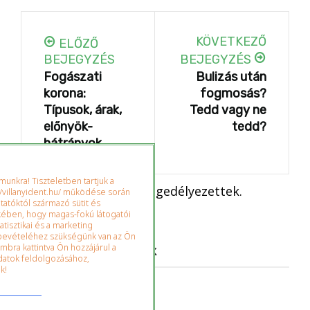
KÖVETKEZŐ
ELŐZŐ
BEJEGYZÉS
BEJEGYZÉS
Fogászati
Bulizás után
korona:
fogmosás?
Típusok, árak,
Tedd vagy ne
előnyök-
tedd?
hátrányok
unkra! Tiszteletben tartjuk a
Hozzászolások nem engedélyezettek.
/villanyident.hu/ működése során
ltatóktól származó sütit és
ekében, hogy magas-fokú látogatói
atisztikai és a marketing
ybevételéhez szükségünk van az Ön
mbra kattintva Ön hozzájárul a
Legutóbbi bejegyzések
adatok feldolgozásához,
k!
Soft lézer a fogászatban
Fogfehérítési eljárások