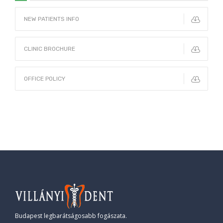
NEW PATIENTS INFO
CLINIC BROCHURE
OFFICE POLICY
Budapest legbarátságosabb fogászata.