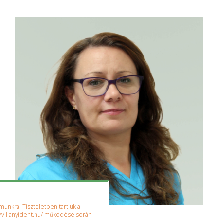
Kapcsolat
Fogászati cikkek
Adatvédelem
unkra! Tiszteletben tartjuk a
/villanyident.hu/ működése során