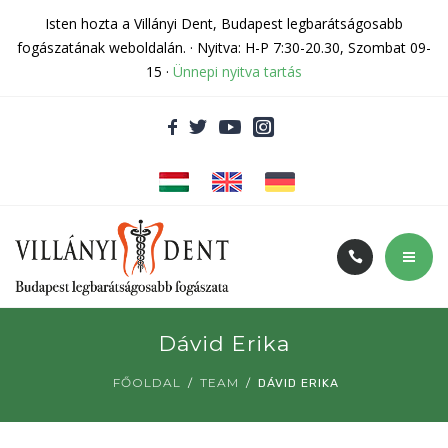
Rólunk
Isten hozta a Villányi Dent, Budapest legbarátságosabb
fogászatának weboldalán. · Nyitva: H-P 7:30-20.30, Szombat 09-
Kapcsolat
15 ·
Ünnepi nyitva tartás
Fogászati cikkek
Adatvédelem
Árak és akciók
Dávid Erika
Szolgáltatásaink
FŐOLDAL
TEAM
DÁVID ERIKA
Rólunk