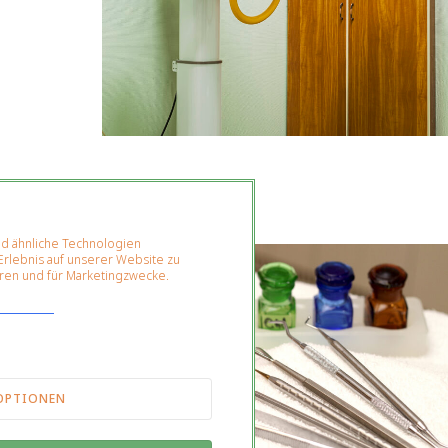
d ähnliche Technologien
rlebnis auf unserer Website zu
eren und für Marketingzwecke.
OPTIONEN